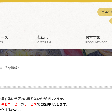
〒426
コース
仕出し
おすすめ
ES
CATERING
RECOMMENDED
のお得な情報♪
を癒す為に当店のお寿司はいかがでしょうか。
ーキとコーヒー
の
サービス
でご提供いたします。
ただけるために